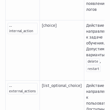
появления
логов
[choice]
Действие
--
internal_action
направленн
к задаче
обучения.
Допустимые
варианты:
,
delete
restart
[list_optional_choice]
Действие
--
external_actions
направленн
к
пользовател
Доступные