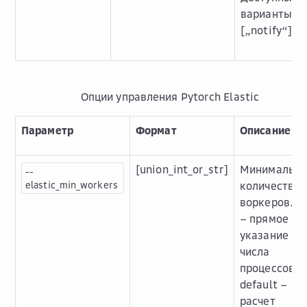
варианты: []
[„notify“]
Опции управления Pytorch Elastic
Параметр
Формат
Описание
[union_int_or_str]
Минимально
--
elastic_min_workers
количество
воркеров. in
– прямое
указание
числа
процессов,
default –
расчет