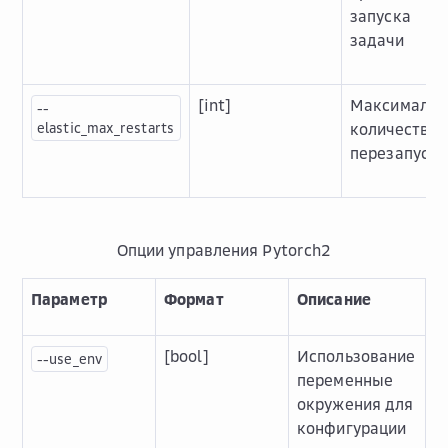
запуска
задачи
[int]
Максимальн
--
elastic_max_restarts
количество
перезапуско
Опции управления Pytorch2
Параметр
Формат
Описание
[bool]
Использование
--use_env
переменные
окружения для
конфигурации