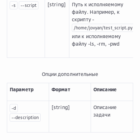
[string]
Путь к исполняемому
-s
--script
файлу. Например, к
скрипту -
/home/jovyan/test_scriptꓸpy
или к исполняемому
файлу -ls, -rm, -pwd
Опции дополнительные
Параметр
Формат
Описание
[string]
Описание
-d
задачи
--description