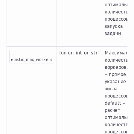
оптимально
количества
процессов д
запуска
задачи
[union_int_or_str]
Максимальн
--
elastic_max_workers
количество
воркеров. in
– прямое
указание
числа
процессов,
default –
расчет
оптимально
количества
процессов д