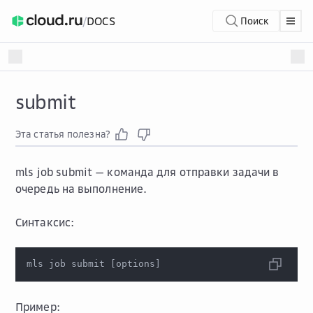
/
DOCS
Поиск
submit
Эта статья полезна?
mls job submit
— команда для отправки задачи в
очередь на выполнение.
Синтаксис:
mls job submit 
[
options
]
Пример: