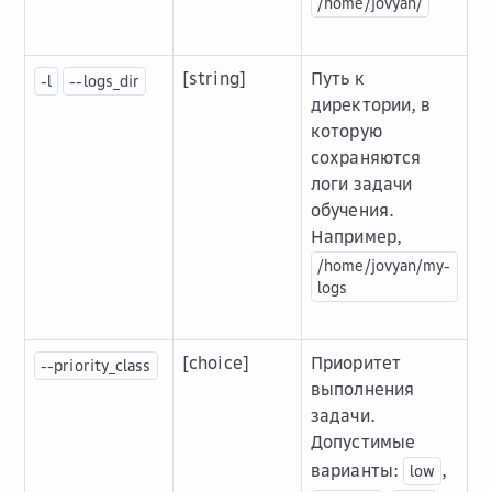
/home/jovyan/
[string]
Путь к
-l
--logs_dir
директории, в
которую
сохраняются
логи задачи
обучения.
Например,
/home/jovyan/my-
logs
[choice]
Приоритет
--priority_class
выполнения
задачи.
Допустимые
варианты:
,
low