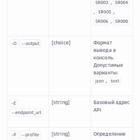
,
SR003
SR004
,
,
SR005
,
SR006
SR008
[choice]
Формат
-O
--output
вывода в
консоль.
Допустимые
варианты:
,
json
text
[string]
Базовый адрес
-E
API
--endpoint_url
[string]
Определение
-P
--profile