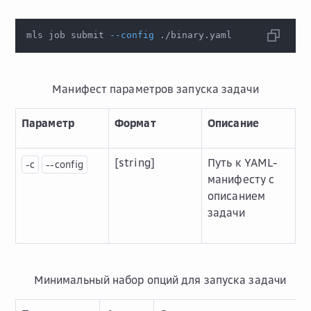
mls job submit 
--config
 ./binary.yaml
Манифест параметров запуска задачи
Параметр
Формат
Описание
[string]
Путь к YAML-
-c
--config
манифесту с
описанием
задачи
Минимальный набор опций для запуска задачи