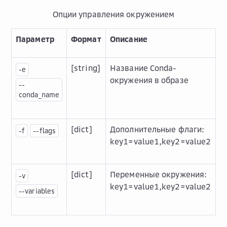
Опции управления окружением
Параметр
Формат
Описание
[string]
Название Conda-
-e
окружения в образе
--
conda_name
[dict]
Дополнительные флаги:
-f
--flags
key1=value1,key2=value2
[dict]
Переменные окружения:
-v
key1=value1,key2=value2
--variables