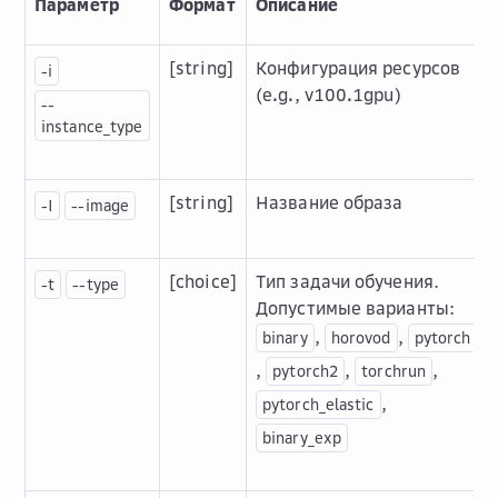
Параметр
Формат
Описание
[string]
Конфигурация ресурсов
-i
(eꓸgꓸ, v100ꓸ1gpu)
--
instance_type
[string]
Название образа
-I
--image
[choice]
Тип задачи обучения.
-t
--type
Допустимые варианты:
,
,
binary
horovod
pytorch
,
,
,
pytorch2
torchrun
,
pytorch_elastic
binary_exp