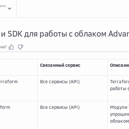
орма
Утил...
Утилиты и SDK для работы с облаком Advanced
 и SDK для работы с облаком Adva
зна?
Связанный сервис
Описани
erraform
Все сервисы (API)
Terrafo
работы 
aform
Все сервисы (API)
Модули 
упрощен
облаком