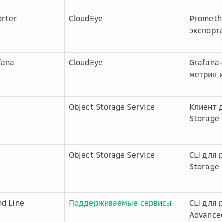
orter
CloudEye
Prometh
экспорта
fana
CloudEye
Grafana
метрик 
+
Object Storage Service
Клиент д
Storage 
Object Storage Service
CLI для 
Storage 
d Line
Поддерживаемые сервисы
CLI для 
Advance