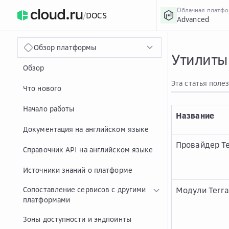
Облачная платф
/
DOCS
Advanced
›
Главная
Главная
...
Обзор платформы
Утилиты
Обзор
Эта статья поле
Что нового
Начало работы
Название
Документация на английском языке
Провайдер T
Справочник API на английском языке
Источники знаний о платформе
Сопоставление сервисов с другими
Модули Terr
платформами
Зоны доступности и эндпоинты