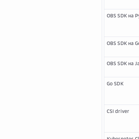
OBS SDK на P
OBS SDK на G
OBS SDK на J
Go SDK
CSI driver
Kubernetes C