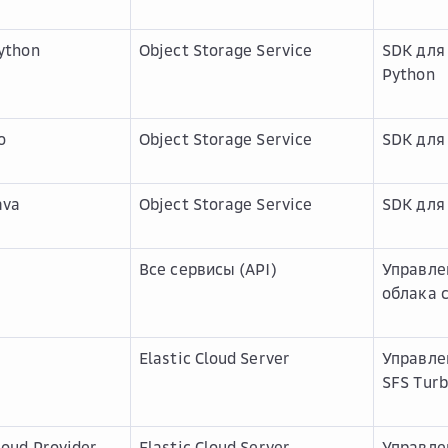
ython
Object Storage Service
SDK для
Python
o
Object Storage Service
SDK для
ava
Object Storage Service
SDK для
Все сервисы (API)
Управле
облака 
Elastic Cloud Server
Управле
SFS Turb
loud Provider
Elastic Cloud Server
Управле