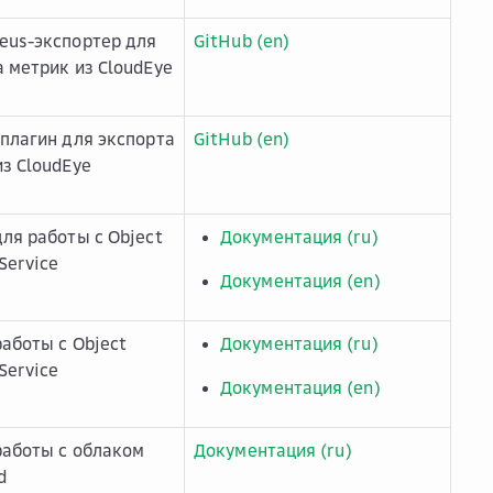
eus-экспортер для
GitHub (en)
 метрик из CloudEye
-плагин для экспорта
GitHub (en)
из CloudEye
ля работы с Object
Документация (ru)
Service
Документация (en)
работы с Object
Документация (ru)
Service
Документация (en)
работы с облаком
Документация (ru)
d