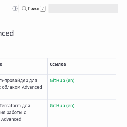
Поиск
/
nced
е
Ссылка
rm-провайдер для
GitHub (en)
с облаком Advanced
Terraform для
GitHub (en)
ия работы с
 Advanced