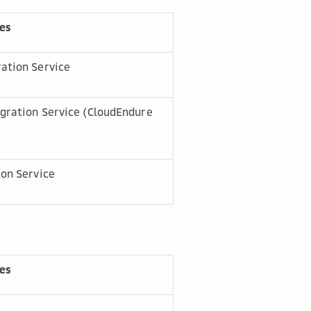
es
ation Service
gration Service (CloudEndure
on Service
es