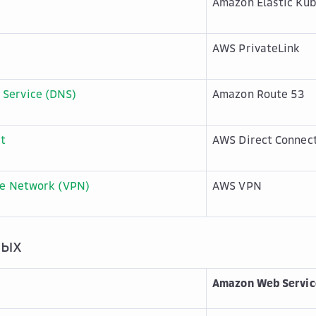
Amazon Elastic Kub
AWS PrivateLink
Service (DNS)
Amazon Route 53
ct
AWS Direct Connec
te Network (VPN)
AWS VPN
ных
Amazon Web Servic