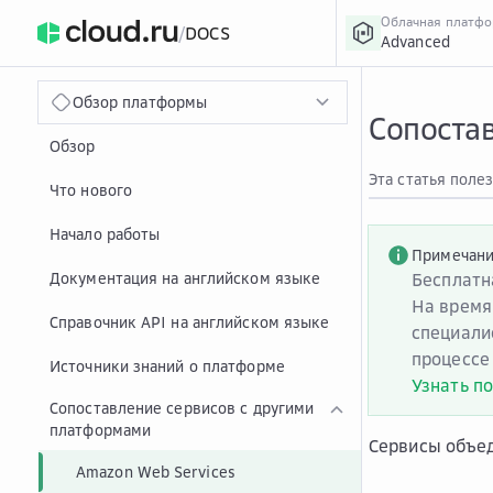
Облачная платф
/
DOCS
Advanced
›
Главная
Главная
...
Обзор платформы
Сопостав
Обзор
Эта статья поле
Что нового
Начало работы
Примечан
Документация на английском языке
Бесплатн
На время
Справочник API на английском языке
специали
процессе
Источники знаний о платформе
Узнать п
Сопоставление сервисов с другими
платформами
Сервисы объе
Amazon Web Services