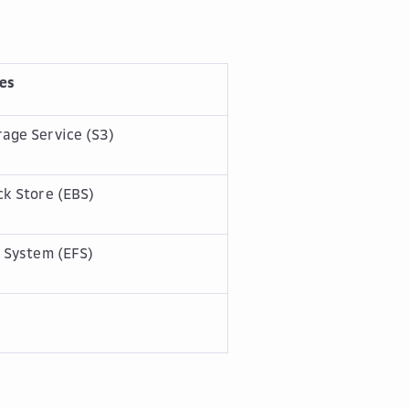
es
age Service (S3)
ck Store (EBS)
e System (EFS)