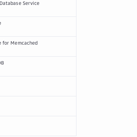
Database Service
e
e for Memcached
DB