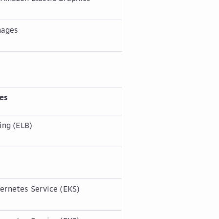
mages
es
ing (ELB)
ernetes Service (EKS)