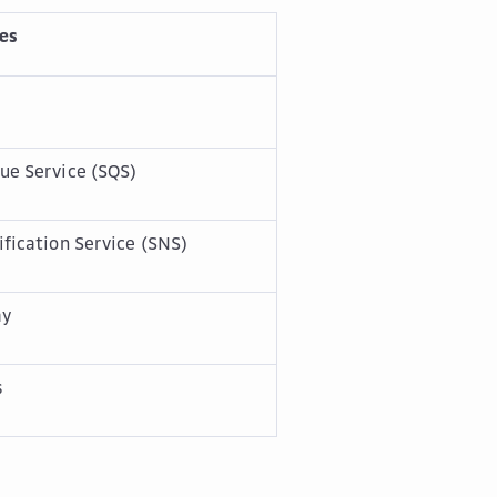
es
ue Service (SQS)
fication Service (SNS)
ay
s