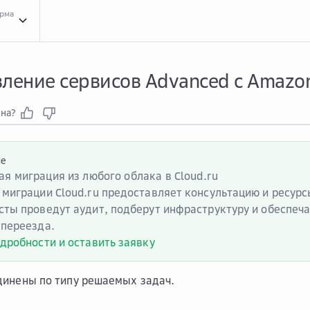
орма
Сопо...
Сопоставление сервисов Advanced с другими платформами
Сопо...
Соп
ление сервисов Advanced с Amazon
зна?
ие
ая миграция из любого облака в Cloud.ru
 миграции Cloud.ru предоставляет консультацию и ресур
сты проведут аудит, подберут инфраструктуру и обеспеч
 переезда.
одробности и оставить заявку
динены по типу решаемых задач.