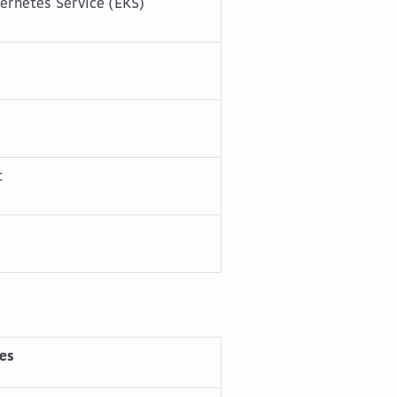
ernetes Service (EKS)
t
es