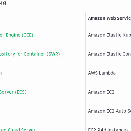
ия
Amazon Web Servic
er Engine (CCE)
Amazon Elastic Kub
sitory for Container (SWR)
Amazon Elastic Con
h
AWS Lambda
 Server (ECS)
Amazon EC2
Amazon EC2 Auto S
ted Cloud Server
EC2 P4d Instances,