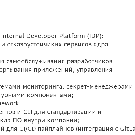
nternal Developer Platform (IDP):
и отказоустойчиких сервисов ядра
для самообслуживания разработчиков
звертывания приложений, управления
стемами мониторинга, секрет-менеджерами
ктурными компонентами;
mework:
нтов и CLI для стандартизации и
кла ПО внутри компании;
й для CI/CD пайплайнов (интеграция с GitL