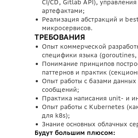
CI/СD, Gitlab API), управлени
артефактами;
Реализация абстракций и best
микросервисов.
ТРЕБОВАНИЯ
Опыт коммерческой разработки
специфики языка (goroutines,
Понимание принципов постро
паттернов и практик (секциони
Опыт работы с базами данных
сообщений;
Практика написания unit- и и
Опыт работы с Kubernetes (ка
для k8s);
Знание основных облачных се
Будут большим плюсом: