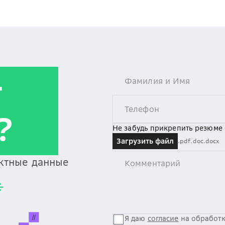
т
?
Не забудь прикрепить резюме
Загрузить файл
.pdf
.doc
.docx
актные данные
Я даю
согласие
на обработк